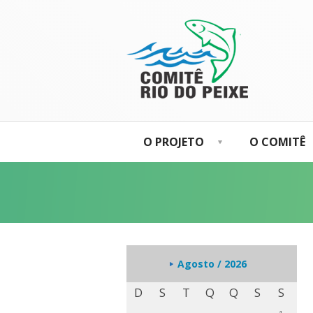
O PROJETO
O COMITÊ
Agosto / 2026
D
S
T
Q
Q
S
S